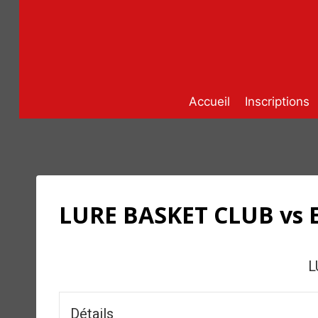
Aller
au
contenu
Accueil
Inscriptions
LURE BASKET CLUB vs
L
Détails