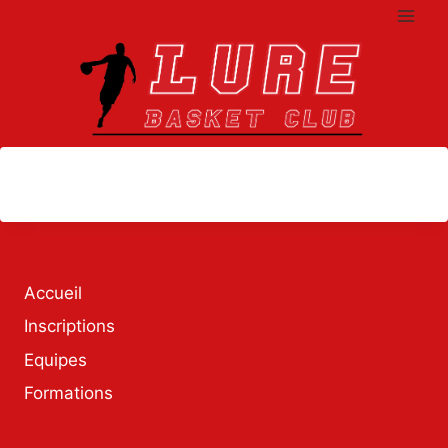
Aller
au
contenu
[submit_event_form]
Accueil
Inscriptions
Equipes
Formations