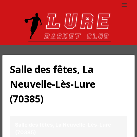
Aller
au
contenu
Salle des fêtes, La
Neuvelle-Lès-Lure
(70385)
Salle des fêtes, La Neuvelle-Lès-Lure
(70385)