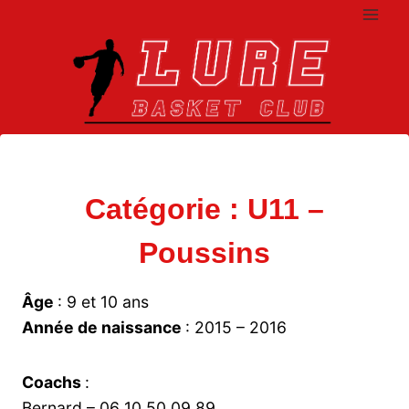
Aller
au
contenu
Catégorie : U11 –
Poussins
Âge
: 9 et 10 ans
Année de naissance
: 2015 – 2016
Coachs
:
Bernard – 06 10 50 09 89