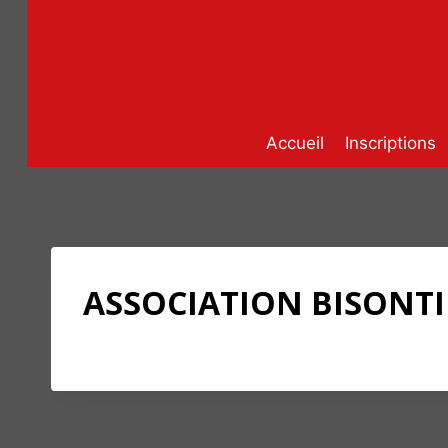
Aller
au
contenu
Accueil
Inscriptions
ASSOCIATION BISONT